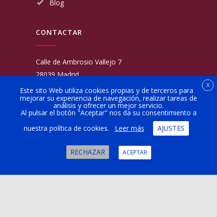
Blog
CONTACTAR
Calle de Ambrosio Vallejo 7
28039 Madrid
X
Fijo:
913 117 462
Este sito Web utiliza cookies propias y de terceros para
mejorar su experiencia de navegación, realizar tareas de
Movil:
676 566 970
análisis y ofrecer un mejor servicio.
administracion@talleresgarciamartinezehijos.com
Al pulsar el botón "Aceptar" nos da su consentimiento a
nuestra política de cookies.
Leer más
AJUSTES
Lun a Vier:
9:00 a 14:00
16:00 a 20:00
RECHAZAR
ACEPTAR
Sábado:
10:00 a 13:00
Copyright © 2024 Taller Billy Motor Madrid |