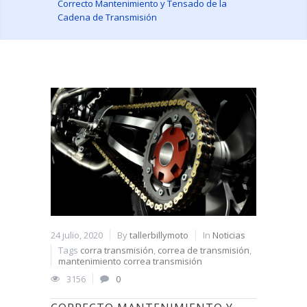
Correcto Mantenimiento y Tensado de la
Cadena de Transmisión
24 julio, 2020
By
tallerbillymoto
In
Noticias
Tags
corra transmisión
,
correa de transmisión
,
mantenimiento correa transmisión
3156
0