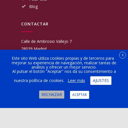
Blog
CONTACTAR
Calle de Ambrosio Vallejo 7
28039 Madrid
X
Fijo:
913 117 462
Este sito Web utiliza cookies propias y de terceros para
mejorar su experiencia de navegación, realizar tareas de
Movil:
676 566 970
análisis y ofrecer un mejor servicio.
administracion@talleresgarciamartinezehijos.com
Al pulsar el botón "Aceptar" nos da su consentimiento a
nuestra política de cookies.
Leer más
AJUSTES
Lun a Vier:
9:00 a 14:00
16:00 a 20:00
RECHAZAR
ACEPTAR
Sábado:
10:00 a 13:00