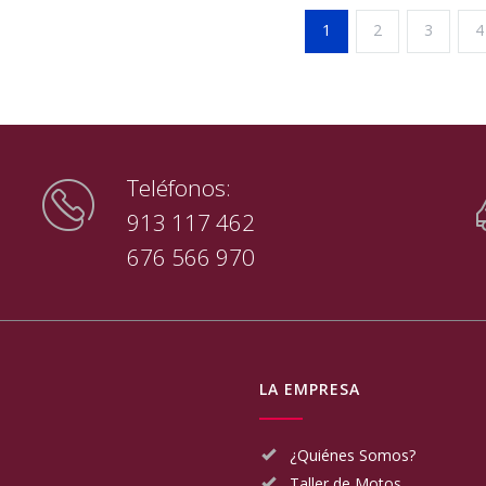
1
2
3
4
Teléfonos:
913 117 462
676 566 970
LA EMPRESA
¿Quiénes Somos?
Taller de Motos