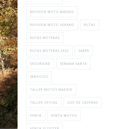
REVISIÓN MOTO MADRID
REVISIÓN MOTO VERANO
RUTAS
RUTAS MOTERAS
RUTAS MOTERAS 2022
SABER
SEGURIDAD
SEMANA SANTA
SERVICIOS
TALLER MOTOS MADRID
TALLER OFICIAL
USO DE CADENAS
VENTA
VENTA MOTOS
VENTA SCOOTER