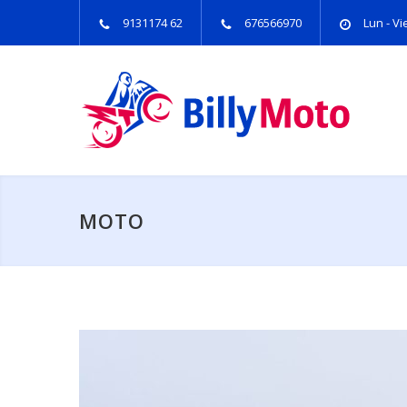
9131174 62
676566970
Lun - Vie
MOTO