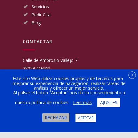
Servicios
Pedir Cita
Blog
CONTACTAR
Calle de Ambrosio Vallejo 7
28039 Madrid
X
Fijo:
913 117 462
Este sito Web utiliza cookies propias y de terceros para
mejorar su experiencia de navegación, realizar tareas de
Movil:
676 566 970
análisis y ofrecer un mejor servicio.
administracion@talleresgarciamartinezehijos.com
Al pulsar el botón "Aceptar" nos da su consentimiento a
nuestra política de cookies.
Leer más
AJUSTES
Lun a Vier:
9:00 a 14:00
16:00 a 20:00
RECHAZAR
ACEPTAR
Sábado:
10:00 a 13:00