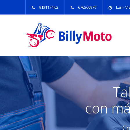
9131174 62
676566970
Lun - Vie
Ta
con má
Cr