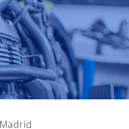
s
.
 Madrid