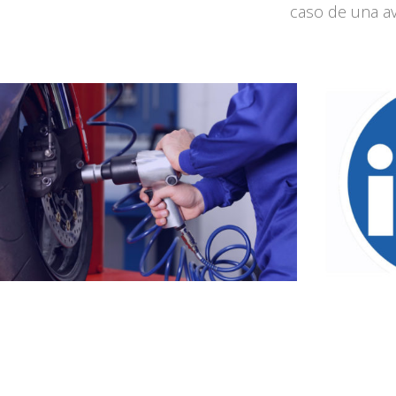
caso de una av
Mecánica
R
Saber más