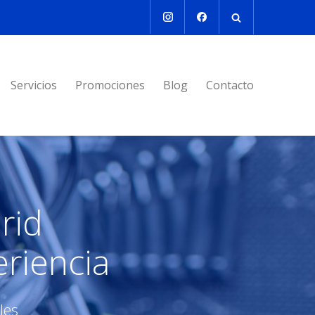
Servicios
Promociones
Blog
Contacto
rid
riencia
les