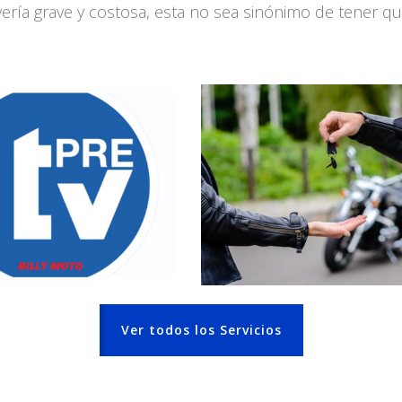
ería grave y costosa, esta no sea sinónimo de tener que
evisión Pre ITV
Compra y Venta Moto
Saber más
Saber más
Ver todos los Servicios