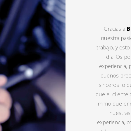
Gracias a
B
nuestra pas
trabajo, y est
día. Os po
experiencia, 
buenos preci
sinceros lo q
que el cliente 
mimo que bri
nuestras
experiencia, c