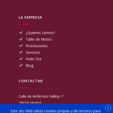
LA EMPRESA
¿Quiénes Somos?
Taller de Motos
Promociones
Servicios
Pedir Cita
Blog
CONTACTAR
Calle de Ambrosio Vallejo 7
28039 Madrid
X
Fijo:
913 117 462
Este sito Web utiliza cookies propias y de terceros para