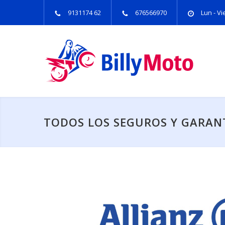
9131174 62
676566970
Lun - Vie
TODOS LOS SEGUROS Y GARANT