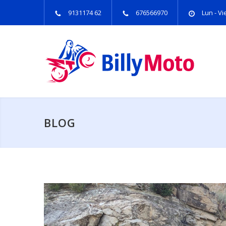
9131174 62
676566970
Lun - Vie
BLOG