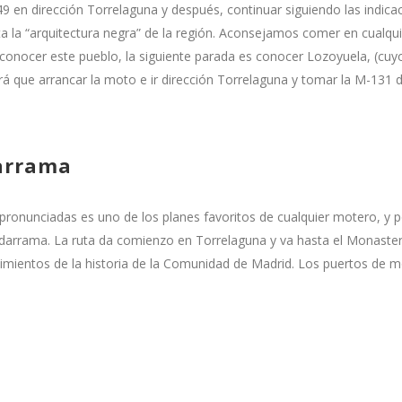
9 en dirección Torrelaguna y después, continuar siguiendo las indica
a la “arquitectura negra” de la región. Aconsejamos comer en cualqu
 conocer este pueblo, la siguiente parada es conocer Lozoyuela, (cuy
brá que arrancar la moto e ir dirección Torrelaguna y tomar la M-131 d
darrama
pronunciadas es uno de los planes favoritos de cualquier motero, y po
adarrama. La ruta da comienzo en Torrelaguna y va hasta el Monaste
cimientos de la historia de la Comunidad de Madrid. Los puertos de 