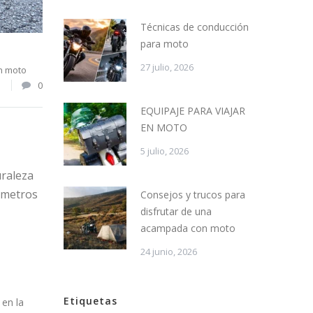
Técnicas de conducción
para moto
27 julio, 2026
n moto
1
0
EQUIPAJE PARA VIAJAR
EN MOTO
5 julio, 2026
uraleza
lómetros
Consejos y trucos para
disfrutar de una
acampada con moto
24 junio, 2026
Etiquetas
 en la