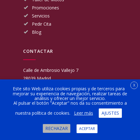
Promociones
Servicios
Pedir Cita
Blog
CONTACTAR
Calle de Ambrosio Vallejo 7
28039 Madrid
X
Fijo:
913 117 462
Este sito Web utiliza cookies propias y de terceros para
mejorar su experiencia de navegación, realizar tareas de
Movil:
676 566 970
análisis y ofrecer un mejor servicio.
administracion@talleresgarciamartinezehijos.com
Al pulsar el botón "Aceptar" nos da su consentimiento a
nuestra política de cookies.
Leer más
AJUSTES
Lun a Vier:
9:00 a 14:00
16:00 a 20:00
RECHAZAR
ACEPTAR
Sábado:
10:00 a 13:00