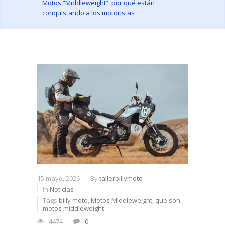
Motos “Middleweight”: por qué están
conquistando a los motoristas
15 mayo, 2026
By
tallerbillymoto
In
Noticias
Tags
billy moto
,
Motos Middleweight
,
que son
motos middleweight
4474
0