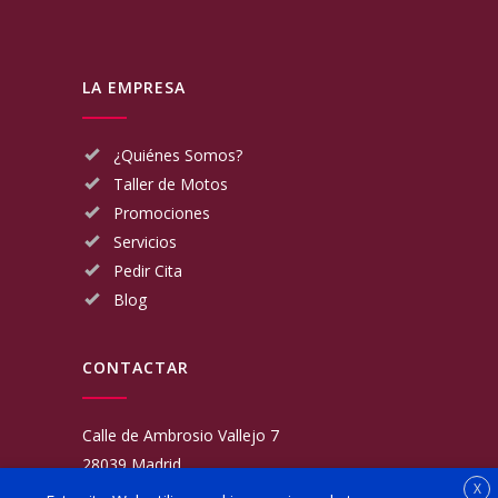
LA EMPRESA
¿Quiénes Somos?
Taller de Motos
Promociones
Servicios
Pedir Cita
Blog
CONTACTAR
Calle de Ambrosio Vallejo 7
28039 Madrid
X
Fijo:
913 117 462