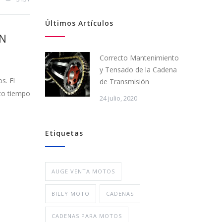
Últimos Artículos
́N
Correcto Mantenimiento
y Tensado de la Cadena
s. El
de Transmisión
to tiempo
24 julio, 2020
Etiquetas
AUGE VENTA MOTOS
BILLY MOTO
CADENAS
CADENAS PARA MOTOS