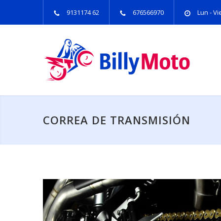
9131174 62
676566970
Lun - Vie
CORREA DE TRANSMISIÓN