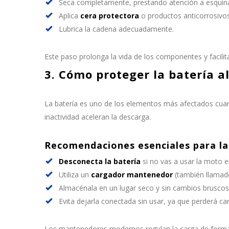
Seca completamente, prestando atención a esquina
Aplica
cera protectora
o productos anticorrosivos
Lubrica la cadena adecuadamente.
Este paso prolonga la vida de los componentes y facilita
3. Cómo proteger la batería a
La batería es uno de los elementos más afectados cuan
inactividad aceleran la descarga.
Recomendaciones esenciales para la
Desconecta la batería
si no vas a usar la moto e
Utiliza un
cargador mantenedor
(también llamado
Almacénala en un lugar seco y sin cambios bruscos
Evita dejarla conectada sin usar, ya que perderá c
Los mantenedores modernos regulan la carga de forma 