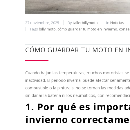
27 noviembre, 2025
By
tallerbillymoto
In
Noticias
Tags
billy moto
,
cómo guardar tu moto en invierno
,
consej
CÓMO GUARDAR TU MOTO EN IN
Cuando bajan las temperaturas, muchos motoristas se pl
inactividad. El periodo invernal puede afectar seriame
combustible o la pintura si no se toman las medidas a
sin dañar la batería ni los neumáticos, con recomendacio
1. Por qué es impor
invierno correctame