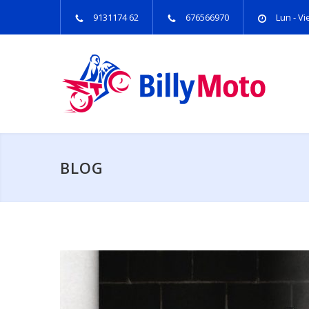
9131174 62
676566970
Lun - Vie
BLOG