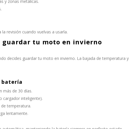
s y zonas metálicas.
.
 la revisión cuando vuelvas a usarla.
l guardar tu moto en invierno
do decides guardar tu moto en invierno. La bajada de temperatura y
 batería
n más de 30 días.
 cargador inteligente).
 de temperatura.
arga lentamente.
automática, manteniendo la batería siempre en perfecto estado.