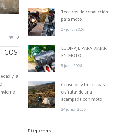
Técnicas de conducción
para moto
27 julio, 2026
1
0
EQUIPAJE PARA VIAJAR
TICOS
EN MOTO
5 julio, 2026
edad y la
e
Consejos y trucos para
disfrutar de una
invierno
acampada con moto
24 junio, 2026
Etiquetas