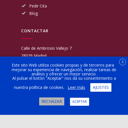
Pedir Cita
Blog
CONTACTAR
Calle de Ambrosio Vallejo 7
28039 Madrid
X
Fijo:
913 117 462
Este sito Web utiliza cookies propias y de terceros para
mejorar su experiencia de navegación, realizar tareas de
Movil:
676 566 970
análisis y ofrecer un mejor servicio.
administracion@talleresgarciamartinezehijos.com
Al pulsar el botón "Aceptar" nos da su consentimiento a
nuestra política de cookies.
Leer más
AJUSTES
Lun a Vier:
9:00 a 14:00
16:00 a 20:00
RECHAZAR
ACEPTAR
Sábado:
10:00 a 13:00