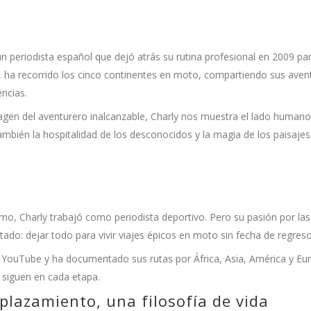
un periodista español que dejó atrás su rutina profesional en 2009 pa
s, ha recorrido los cinco continentes en moto, compartiendo sus aven
ncias.
magen del aventurero inalcanzable, Charly nos muestra el lado humano 
ambién la hospitalidad de los desconocidos y la magia de los paisajes
mo, Charly trabajó como periodista deportivo. Pero su pasión por la
itado: dejar todo para vivir viajes épicos en moto sin fecha de regreso
en YouTube y ha documentado sus rutas por África, Asia, América y Eu
 siguen en cada etapa.
plazamiento, una filosofía de vida