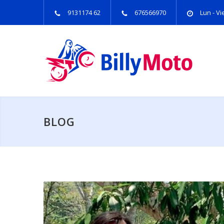
9131174 62
676566970
Lun - Vie
BLOG