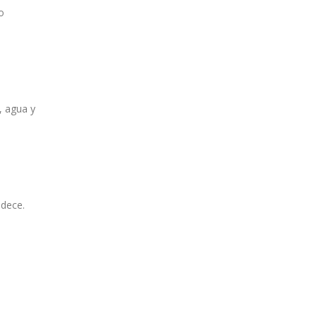
o
, agua y
adece.