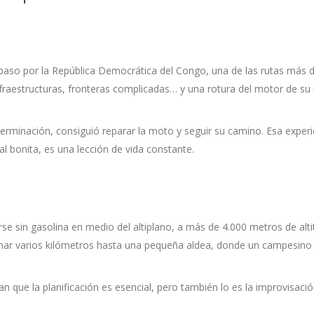
aso por la República Democrática del Congo, una de las rutas más di
infraestructuras, fronteras complicadas… y una rotura del motor de s
erminación, consiguió reparar la moto y seguir su camino. Esa experi
al bonita, es una lección de vida constante.
rse sin gasolina en medio del altiplano, a más de 4.000 metros de alti
nar varios kilómetros hasta una pequeña aldea, donde un campesino 
ue la planificación es esencial, pero también lo es la improvisación