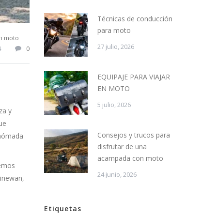
Técnicas de conducción
para moto
en moto
27 julio, 2026
4
0
EQUIPAJE PARA VIAJAR
EN MOTO
5 julio, 2026
za y
ue
Consejos y trucos para
n nómada
disfrutar de una
acampada con moto
aemos
24 junio, 2026
Sinewan,
Etiquetas