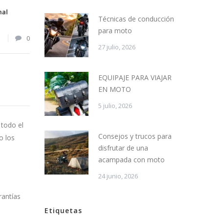
Técnicas de conducción
para moto
1
0
27 julio, 2026
EQUIPAJE PARA VIAJAR
EN MOTO
5 julio, 2026
 todo el
Consejos y trucos para
o los
disfrutar de una
acampada con moto
24 junio, 2026
rantías
Etiquetas