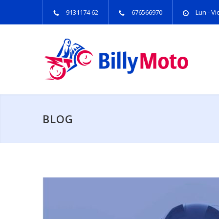
9131174 62
676566970
Lun - Vie
BLOG