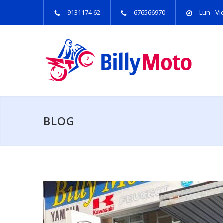
9131174 62
676566970
Lun - Vie
BLOG