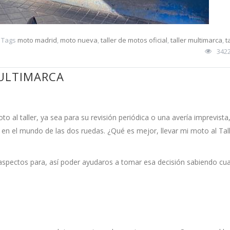
Tags
moto madrid
,
moto nueva
,
taller de motos oficial
,
taller multimarca
,
t
342
MULTIMARCA
to al taller, ya sea para su revisión periódica o una avería imprevista
en el mundo de las dos ruedas. ¿Qué es mejor, llevar mi moto al Tal
aspectos para, así poder ayudaros a tomar esa decisión sabiendo cua