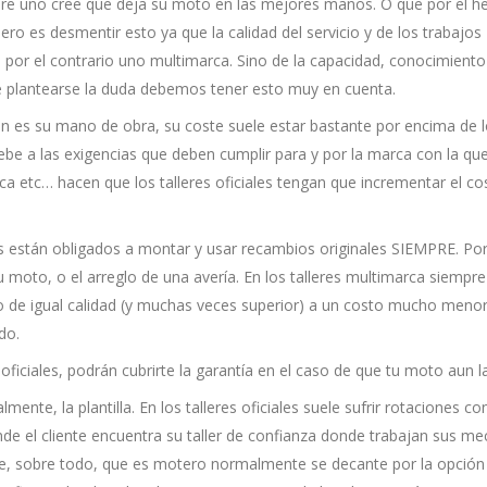
mpre uno cree que deja su moto en las mejores manos. O que por el h
ero es desmentir esto ya que la calidad del servicio y de los trabajos
l o por el contrario uno multimarca. Sino de la capacidad, conocimiento
de plantearse la duda debemos tener esto muy en cuenta.
ién es su mano de obra, su coste suele estar bastante por encima de 
debe a las exigencias que deben cumplir para y por la marca con la qu
ca etc… hacen que los talleres oficiales tengan que incrementar el co
les están obligados a montar y usar recambios originales SIEMPRE. Po
 moto, o el arreglo de una avería. En los talleres multimarca siempr
ro de igual calidad (y muchas veces superior) a un costo mucho menor
do.
iciales, podrán cubrirte la garantía en el caso de que tu moto aun la
nte, la plantilla. En los talleres oficiales suele sufrir rotaciones co
onde el cliente encuentra su taller de confianza donde trabajan sus m
ace, sobre todo, que es motero normalmente se decante por la opción 