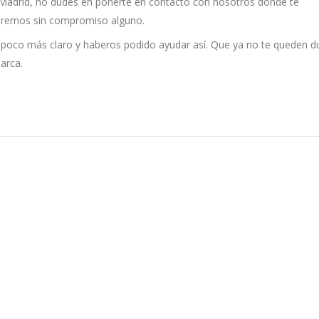
n Madrid, no dudes en ponerte en contacto con nosotros donde te
aremos sin compromiso alguno.
 poco más claro y haberos podido ayudar así. Que ya no te queden d
arca.