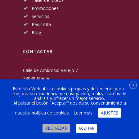
Taller de Motos
Promociones
Servicios
Pedir Cita
Blog
CONTACTAR
Calle de Ambrosio Vallejo 7
28039 Madrid
X
Fijo:
913 117 462
Este sito Web utiliza cookies propias y de terceros para
mejorar su experiencia de navegación, realizar tareas de
Movil:
676 566 970
análisis y ofrecer un mejor servicio.
administracion@talleresgarciamartinezehijos.com
Al pulsar el botón "Aceptar" nos da su consentimiento a
nuestra política de cookies.
Leer más
AJUSTES
Lun a Vier:
9:00 a 14:00
16:00 a 20:00
RECHAZAR
ACEPTAR
Sábado:
10:00 a 13:00