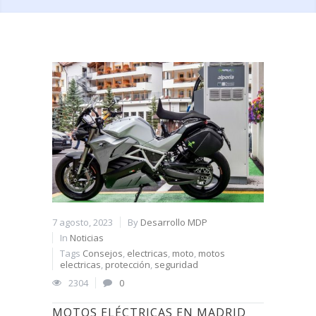
7 agosto, 2023
By
Desarrollo MDP
In
Noticias
Tags
Consejos
,
electricas
,
moto
,
motos
electricas
,
protección
,
seguridad
2304
0
MOTOS ELÉCTRICAS EN MADRID