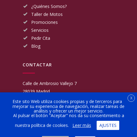
¿Quiénes Somos?
Taller de Motos
Promociones
Servicios
Pedir Cita
Blog
CONTACTAR
Calle de Ambrosio Vallejo 7
28039 Madrid
X
Fijo:
913 117 462
Este sito Web utiliza cookies propias y de terceros para
mejorar su experiencia de navegación, realizar tareas de
Movil:
676 566 970
análisis y ofrecer un mejor servicio.
administracion@talleresgarciamartinezehijos.com
Al pulsar el botón "Aceptar" nos da su consentimiento a
nuestra política de cookies.
Leer más
AJUSTES
Lun a Vier:
9:00 a 14:00
16:00 a 20:00