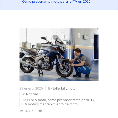
Cómo preparar tu moto para la ITV en 2026
29 enero, 2026
By
tallerbillymoto
In
Noticias
Tags
billy moto
,
como preparar moto para ITV
,
ITV motos
,
mantenimiento de moto
4262
0