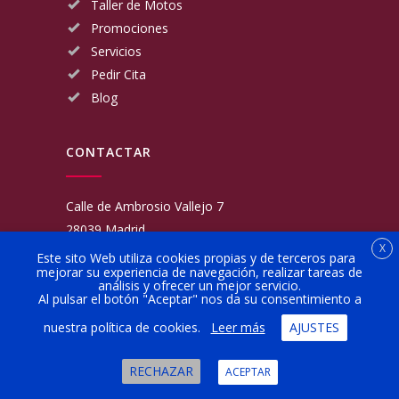
Taller de Motos
Promociones
Servicios
Pedir Cita
Blog
CONTACTAR
Calle de Ambrosio Vallejo 7
28039 Madrid
X
Fijo:
913 117 462
Este sito Web utiliza cookies propias y de terceros para
mejorar su experiencia de navegación, realizar tareas de
Movil:
676 566 970
análisis y ofrecer un mejor servicio.
administracion@talleresgarciamartinezehijos.com
Al pulsar el botón "Aceptar" nos da su consentimiento a
nuestra política de cookies.
Leer más
AJUSTES
Lun a Vier:
9:00 a 14:00
16:00 a 20:00
RECHAZAR
ACEPTAR