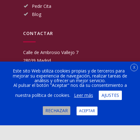
Pedir Cita
Blog
CONTACTAR
Calle de Ambrosio Vallejo 7
28039 Madrid
X
Fijo:
913 117 462
Este sito Web utiliza cookies propias y de terceros para
mejorar su experiencia de navegación, realizar tareas de
Movil:
676 566 970
análisis y ofrecer un mejor servicio.
administracion@talleresgarciamartinezehijos.com
Al pulsar el botón "Aceptar" nos da su consentimiento a
nuestra política de cookies.
Leer más
AJUSTES
Lun a Vier:
9:00 a 14:00
16:00 a 20:00
RECHAZAR
ACEPTAR
Sábado:
10:00 a 13:00