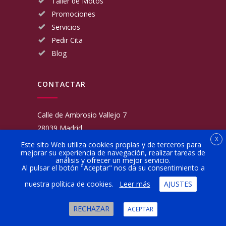
Taller de Motos
Promociones
Servicios
Pedir Cita
Blog
CONTACTAR
Calle de Ambrosio Vallejo 7
28039 Madrid
X
Fijo:
913 117 462
Este sito Web utiliza cookies propias y de terceros para
mejorar su experiencia de navegación, realizar tareas de
Movil:
676 566 970
análisis y ofrecer un mejor servicio.
administracion@talleresgarciamartinezehijos.com
Al pulsar el botón "Aceptar" nos da su consentimiento a
nuestra política de cookies.
Leer más
AJUSTES
Lun a Vier:
9:00 a 14:00
16:00 a 20:00
RECHAZAR
ACEPTAR
Sábado:
10:00 a 13:00