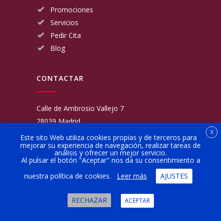
Promociones
Servicios
Pedir Cita
Blog
CONTACTAR
Calle de Ambrosio Vallejo 7
28039 Madrid
X
Fijo:
913 117 462
Este sito Web utiliza cookies propias y de terceros para
mejorar su experiencia de navegación, realizar tareas de
Movil:
676 566 970
análisis y ofrecer un mejor servicio.
administracion@talleresgarciamartinezehijos.com
Al pulsar el botón "Aceptar" nos da su consentimiento a
nuestra política de cookies.
Leer más
AJUSTES
Lun a Vier:
9:00 a 14:00
16:00 a 20:00
RECHAZAR
ACEPTAR
Sábado:
10:00 a 13:00