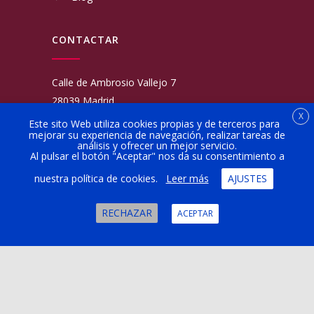
CONTACTAR
Calle de Ambrosio Vallejo 7
28039 Madrid
X
Fijo:
913 117 462
Este sito Web utiliza cookies propias y de terceros para
mejorar su experiencia de navegación, realizar tareas de
Movil:
676 566 970
análisis y ofrecer un mejor servicio.
administracion@talleresgarciamartinezehijos.com
Al pulsar el botón "Aceptar" nos da su consentimiento a
nuestra política de cookies.
Leer más
AJUSTES
Lun a Vier:
9:00 a 14:00
16:00 a 20:00
RECHAZAR
ACEPTAR
Sábado:
10:00 a 13:00
Copyright © 2024 Taller Billy Motor Madrid |