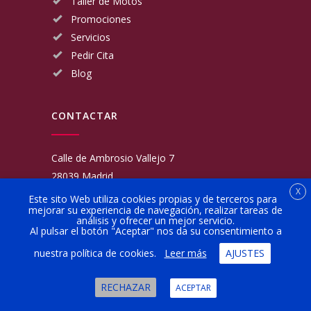
Taller de Motos
Promociones
Servicios
Pedir Cita
Blog
CONTACTAR
Calle de Ambrosio Vallejo 7
28039 Madrid
X
Fijo:
913 117 462
Este sito Web utiliza cookies propias y de terceros para
mejorar su experiencia de navegación, realizar tareas de
Movil:
676 566 970
análisis y ofrecer un mejor servicio.
administracion@talleresgarciamartinezehijos.com
Al pulsar el botón "Aceptar" nos da su consentimiento a
nuestra política de cookies.
Leer más
AJUSTES
Lun a Vier:
9:00 a 14:00
16:00 a 20:00
RECHAZAR
ACEPTAR
Sábado:
10:00 a 13:00