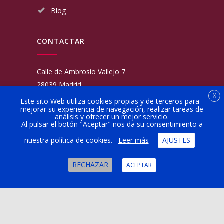
Blog
CONTACTAR
Calle de Ambrosio Vallejo 7
28039 Madrid
X
Fijo:
913 117 462
Este sito Web utiliza cookies propias y de terceros para
mejorar su experiencia de navegación, realizar tareas de
Movil:
676 566 970
análisis y ofrecer un mejor servicio.
administracion@talleresgarciamartinezehijos.com
Al pulsar el botón "Aceptar" nos da su consentimiento a
nuestra política de cookies.
Leer más
AJUSTES
Lun a Vier:
9:00 a 14:00
16:00 a 20:00
RECHAZAR
ACEPTAR
Sábado:
10:00 a 13:00