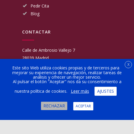
Pedir Cita
Blog
CONTACTAR
Calle de Ambrosio Vallejo 7
28039 Madrid
X
Fijo:
913 117 462
Este sito Web utiliza cookies propias y de terceros para
mejorar su experiencia de navegación, realizar tareas de
Movil:
676 566 970
análisis y ofrecer un mejor servicio.
administracion@talleresgarciamartinezehijos.com
Al pulsar el botón "Aceptar" nos da su consentimiento a
nuestra política de cookies.
Leer más
AJUSTES
Lun a Vier:
9:00 a 14:00
16:00 a 20:00
RECHAZAR
ACEPTAR
Sábado:
10:00 a 13:00