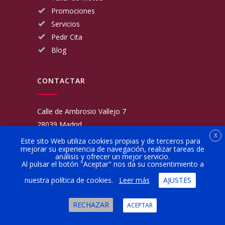
Promociones
Servicios
Pedir Cita
Blog
CONTACTAR
Calle de Ambrosio Vallejo 7
28039 Madrid
X
Fijo:
913 117 462
Este sito Web utiliza cookies propias y de terceros para
mejorar su experiencia de navegación, realizar tareas de
Movil:
676 566 970
análisis y ofrecer un mejor servicio.
administracion@talleresgarciamartinezehijos.com
Al pulsar el botón "Aceptar" nos da su consentimiento a
nuestra política de cookies.
Leer más
AJUSTES
Lun a Vier:
9:00 a 14:00
16:00 a 20:00
RECHAZAR
ACEPTAR
Sábado:
10:00 a 13:00