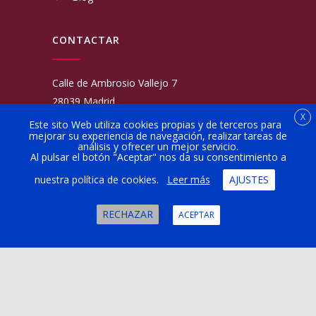
CONTACTAR
Calle de Ambrosio Vallejo 7
28039 Madrid
X
Fijo:
913 117 462
Este sito Web utiliza cookies propias y de terceros para
mejorar su experiencia de navegación, realizar tareas de
Movil:
676 566 970
análisis y ofrecer un mejor servicio.
administracion@talleresgarciamartinezehijos.com
Al pulsar el botón "Aceptar" nos da su consentimiento a
nuestra política de cookies.
Leer más
AJUSTES
Lun a Vier:
9:00 a 14:00
16:00 a 20:00
RECHAZAR
ACEPTAR
Sábado:
10:00 a 13:00
Copyright © 2024 Taller Billy Motor Madrid |