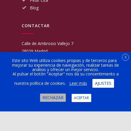
Pedir Cita
Blog
CONTACTAR
Calle de Ambrosio Vallejo 7
28039 Madrid
X
Fijo:
913 117 462
Este sito Web utiliza cookies propias y de terceros para
mejorar su experiencia de navegación, realizar tareas de
Movil:
676 566 970
análisis y ofrecer un mejor servicio.
administracion@talleresgarciamartinezehijos.com
Al pulsar el botón "Aceptar" nos da su consentimiento a
nuestra política de cookies.
Leer más
AJUSTES
Lun a Vier:
9:00 a 14:00
16:00 a 20:00
RECHAZAR
ACEPTAR
Sábado:
10:00 a 13:00