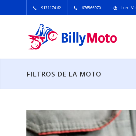
9131174 62
676566970
Lun - Vie
FILTROS DE LA MOTO