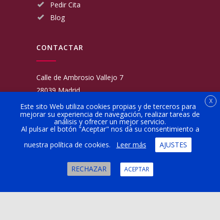
Pedir Cita
Blog
CONTACTAR
Calle de Ambrosio Vallejo 7
28039 Madrid
X
Fijo:
913 117 462
Este sito Web utiliza cookies propias y de terceros para
mejorar su experiencia de navegación, realizar tareas de
Movil:
676 566 970
análisis y ofrecer un mejor servicio.
administracion@talleresgarciamartinezehijos.com
Al pulsar el botón "Aceptar" nos da su consentimiento a
nuestra política de cookies.
Leer más
AJUSTES
Lun a Vier:
9:00 a 14:00
16:00 a 20:00
RECHAZAR
ACEPTAR
Sábado:
10:00 a 13:00