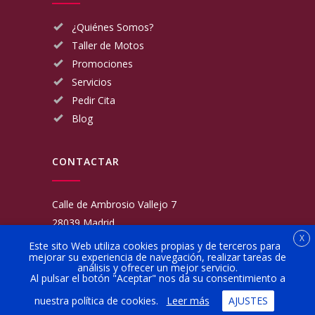
¿Quiénes Somos?
Taller de Motos
Promociones
Servicios
Pedir Cita
Blog
CONTACTAR
Calle de Ambrosio Vallejo 7
28039 Madrid
X
Fijo:
913 117 462
Este sito Web utiliza cookies propias y de terceros para
mejorar su experiencia de navegación, realizar tareas de
Movil:
676 566 970
análisis y ofrecer un mejor servicio.
administracion@talleresgarciamartinezehijos.com
Al pulsar el botón "Aceptar" nos da su consentimiento a
nuestra política de cookies.
Leer más
AJUSTES
Lun a Vier:
9:00 a 14:00