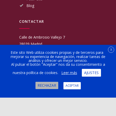
Blog
CONTACTAR
Calle de Ambrosio Vallejo 7
28039 Madrid
X
Fijo:
913 117 462
Este sito Web utiliza cookies propias y de terceros para
mejorar su experiencia de navegación, realizar tareas de
Movil:
676 566 970
análisis y ofrecer un mejor servicio.
administracion@talleresgarciamartinezehijos.com
Al pulsar el botón "Aceptar" nos da su consentimiento a
nuestra política de cookies.
Leer más
AJUSTES
Lun a Vier:
9:00 a 14:00
16:00 a 20:00
RECHAZAR
ACEPTAR
Sábado:
10:00 a 13:00