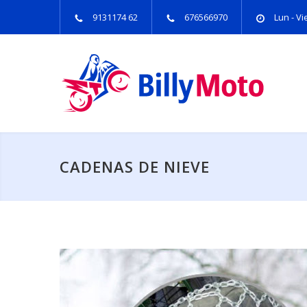
9131174 62
676566970
Lun - Vie
CADENAS DE NIEVE