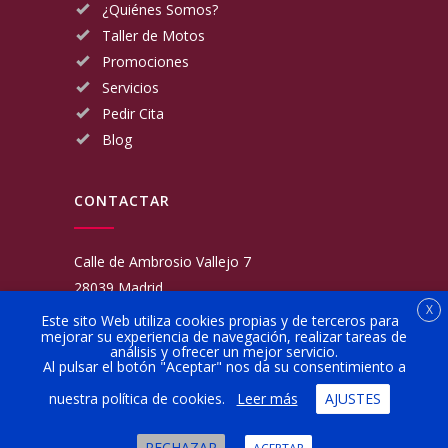
¿Quiénes Somos?
Taller de Motos
Promociones
Servicios
Pedir Cita
Blog
CONTACTAR
Calle de Ambrosio Vallejo 7
28039 Madrid
X
Fijo:
913 117 462
Este sito Web utiliza cookies propias y de terceros para
mejorar su experiencia de navegación, realizar tareas de
Movil:
676 566 970
análisis y ofrecer un mejor servicio.
administracion@talleresgarciamartinezehijos.com
Al pulsar el botón "Aceptar" nos da su consentimiento a
nuestra política de cookies.
Leer más
AJUSTES
Lun a Vier:
9:00 a 14:00
16:00 a 20:00
RECHAZAR