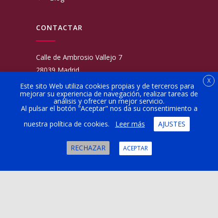
CONTACTAR
Calle de Ambrosio Vallejo 7
28039 Madrid
X
Fijo:
913 117 462
Este sito Web utiliza cookies propias y de terceros para
mejorar su experiencia de navegación, realizar tareas de
Movil:
676 566 970
análisis y ofrecer un mejor servicio.
administracion@talleresgarciamartinezehijos.com
Al pulsar el botón "Aceptar" nos da su consentimiento a
nuestra política de cookies.
Leer más
AJUSTES
Lun a Vier:
9:00 a 14:00
16:00 a 20:00
RECHAZAR
ACEPTAR
Sábado:
10:00 a 13:00
Copyright © 2024 Taller Billy Motor Madrid |