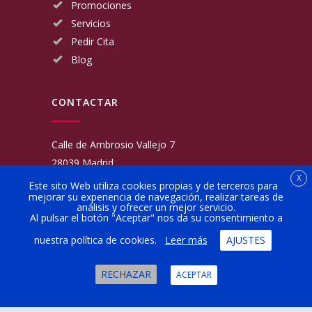
Promociones
Servicios
Pedir Cita
Blog
CONTACTAR
Calle de Ambrosio Vallejo 7
28039 Madrid
X
Fijo:
913 117 462
Este sito Web utiliza cookies propias y de terceros para
mejorar su experiencia de navegación, realizar tareas de
Movil:
676 566 970
análisis y ofrecer un mejor servicio.
administracion@talleresgarciamartinezehijos.com
Al pulsar el botón "Aceptar" nos da su consentimiento a
nuestra política de cookies.
Leer más
AJUSTES
Lun a Vier:
9:00 a 14:00
16:00 a 20:00
RECHAZAR
ACEPTAR
Sábado:
10:00 a 13:00