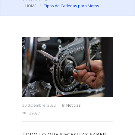
HOME
/
Tipos de Cadenas para Motos
30 diciembre, 2022
In
Noticias
29027
TODO LO QUE NECESITAS SABER