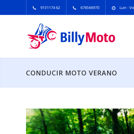
9131174 62
676566970
Lun - Vie
CONDUCIR MOTO VERANO