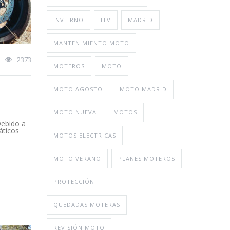
INVIERNO
ITV
MADRID
MANTENIMIENTO MOTO
2373
MOTEROS
MOTO
MOTO AGOSTO
MOTO MADRID
MOTO NUEVA
MOTOS
Debido a
áticos
MOTOS ELECTRICAS
MOTO VERANO
PLANES MOTEROS
PROTECCIÓN
QUEDADAS MOTERAS
REVISIÓN MOTO