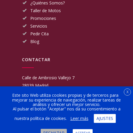
¿Quiénes Somos?
Taller de Motos
Promociones
Servicios
Pedir Cita
Blog
CONTACTAR
Calle de Ambrosio Vallejo 7
28039 Madrid
X
Fijo:
913 117 462
Este sito Web utiliza cookies propias y de terceros para
mejorar su experiencia de navegación, realizar tareas de
Movil:
676 566 970
análisis y ofrecer un mejor servicio.
administracion@talleresgarciamartinezehijos.com
Al pulsar el botón "Aceptar" nos da su consentimiento a
nuestra política de cookies.
Leer más
AJUSTES
Lun a Vier:
9:00 a 14:00
16:00 a 20:00
RECHAZAR