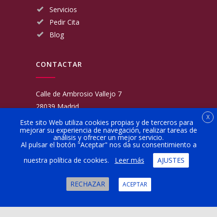
Servicios
Pedir Cita
Blog
CONTACTAR
Calle de Ambrosio Vallejo 7
28039 Madrid
X
Fijo:
913 117 462
Este sito Web utiliza cookies propias y de terceros para
mejorar su experiencia de navegación, realizar tareas de
Movil:
676 566 970
análisis y ofrecer un mejor servicio.
administracion@talleresgarciamartinezehijos.com
Al pulsar el botón "Aceptar" nos da su consentimiento a
nuestra política de cookies.
Leer más
AJUSTES
Lun a Vier:
9:00 a 14:00
16:00 a 20:00
RECHAZAR
ACEPTAR
Sábado:
10:00 a 13:00