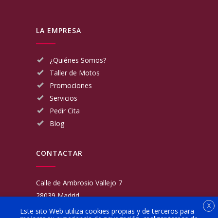
LA EMPRESA
¿Quiénes Somos?
Taller de Motos
Promociones
Servicios
Pedir Cita
Blog
CONTACTAR
Calle de Ambrosio Vallejo 7
28039 Madrid
X
Fijo:
913 117 462
Este sito Web utiliza cookies propias y de terceros para