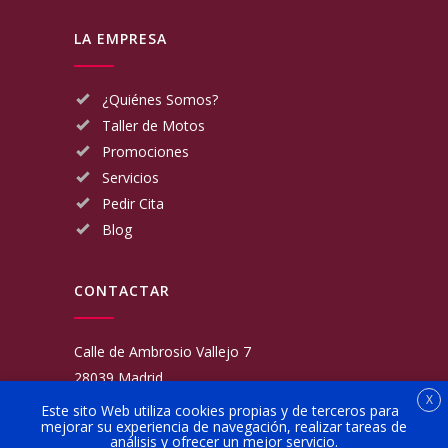
LA EMPRESA
¿Quiénes Somos?
Taller de Motos
Promociones
Servicios
Pedir Cita
Blog
CONTACTAR
Calle de Ambrosio Vallejo 7
28039 Madrid
X
Fijo:
913 117 462
Este sito Web utiliza cookies propias y de terceros para
mejorar su experiencia de navegación, realizar tareas de
Movil:
676 566 970
análisis y ofrecer un mejor servicio.