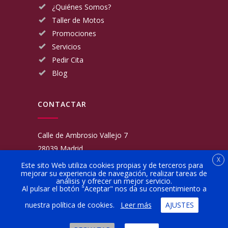
¿Quiénes Somos?
Taller de Motos
Promociones
Servicios
Pedir Cita
Blog
CONTACTAR
Calle de Ambrosio Vallejo 7
28039 Madrid
X
Fijo:
913 117 462
Este sito Web utiliza cookies propias y de terceros para
mejorar su experiencia de navegación, realizar tareas de
Movil:
676 566 970
análisis y ofrecer un mejor servicio.
administracion@talleresgarciamartinezehijos.com
Al pulsar el botón "Aceptar" nos da su consentimiento a
nuestra política de cookies.
Leer más
AJUSTES
Lun a Vier:
9:00 a 14:00
16:00 a 20:00