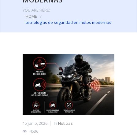
YOU ARE HERE:
HOME
/
tecnologías de seguridad en motos modernas
15 junio, 2026
In
Noticias
4536